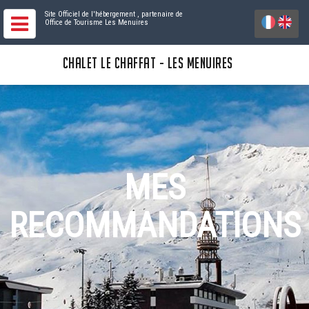
Site Officiel de l'hébergement
, partenaire de
Office de Tourisme Les Menuires
CHALET LE CHAFFAT - LES MENUIRES
MES
RECOMMANDATIONS